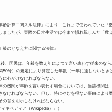
年齢計算ニ関スル法律』により、これまで使われていた「
しましたが、実際の日常生活では今まで慣れ親しんだ「数
年齢のとなえ方に関する法律』
以後、国民は、年齢を数え年によつて言い表わす従来のなら
律第50号）の規定により算定した年数（一年に達しないとき
うに心がけなければならない。
体の機関が年齢を言い表わす場合においては、当該機関は
さなければならない。但し、特にやむを得ない事由により
その旨を明示しなければならない。
キペディア（Wikipedia）』）