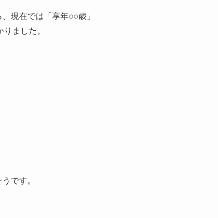
、現在では「享年○○歳」
かりました。
そうです。